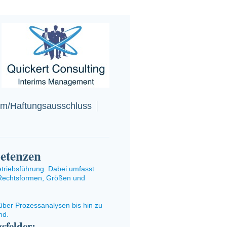
m/Haftungsausschluss
etenzen
triebsführung. Dabei umfasst
 Rechtsformen, Größen und
über
P
rozessanalysen bis hin zu
end.
sfelder: