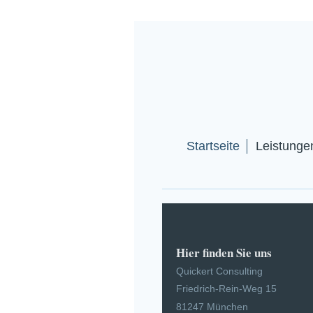
Startseite
Leistung
Hier finden Sie uns
Quickert Consulting
Friedrich-Rein-Weg
15
81247
München